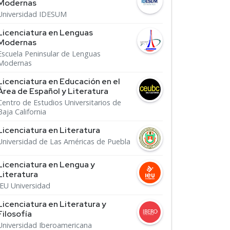
Modernas
Universidad IDESUM
Licenciatura en Lenguas
Modernas
Escuela Peninsular de Lenguas
Modernas
Licenciatura en Educación en el
Área de Español y Literatura
Centro de Estudios Universitarios de
Baja California
Licenciatura en Literatura
Universidad de Las Américas de Puebla
Licenciatura en Lengua y
Literatura
IEU Universidad
Licenciatura en Literatura y
Filosofía
Universidad Iberoamericana