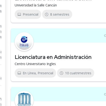
Universidad la Salle Cancún
9)
8)
Presencial
8 semestres
3)
1)
9)
5)
Licenciatura en Administración
3)
Centro Universitario Ingles
En Línea, Presencial
10 cuatrimestres
5)
7)
1)