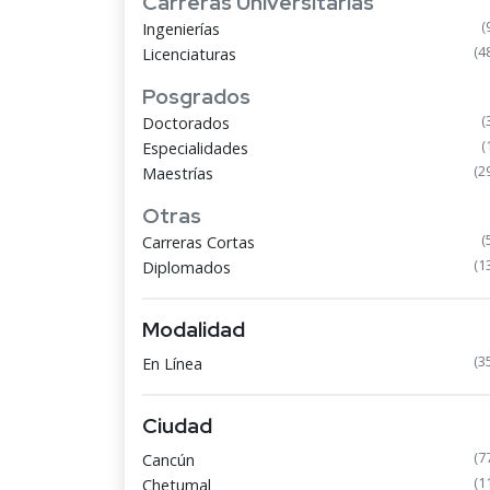
Carreras Universitarias
(
Ingenierías
(4
Licenciaturas
Posgrados
(
Doctorados
(
Especialidades
(2
Maestrías
Otras
(
Carreras Cortas
(1
Diplomados
Modalidad
(3
En Línea
Ciudad
(7
Cancún
(1
Chetumal