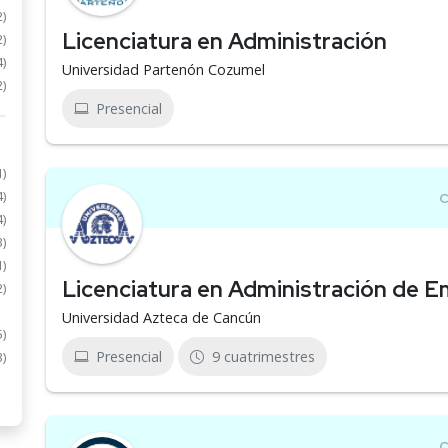
2)
Licenciatura en Administración
2)
4)
Universidad Partenón Cozumel
2)
Presencial
1)
4)
4)
3)
1)
Licenciatura en Administración de 
2)
Universidad Azteca de Cancún
5)
Presencial
9 cuatrimestres
3)