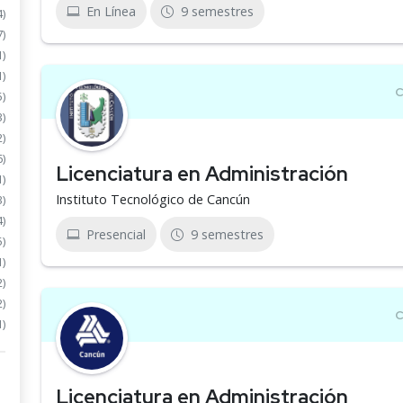
En Línea
9 semestres
4)
7)
1)
1)
5)
3)
2)
6)
Licenciatura en Administración
1)
Instituto Tecnológico de Cancún
3)
4)
Presencial
9 semestres
5)
1)
2)
2)
1)
Licenciatura en Administración