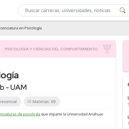
icenciatura en Psicología
logía
ab - UAM
resencial
Materias: 69
cenciaturas de psicología
que imparte la Universidad Anáhuac