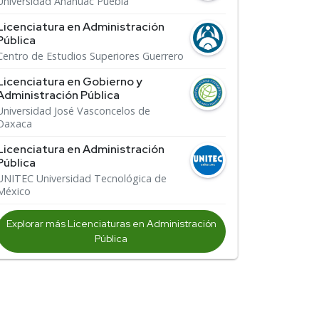
Universidad Anáhuac Puebla
Licenciatura en Administración
Pública
Centro de Estudios Superiores Guerrero
Licenciatura en Gobierno y
Administración Pública
Universidad José Vasconcelos de
Oaxaca
Licenciatura en Administración
Pública
UNITEC Universidad Tecnológica de
México
Explorar más Licenciaturas en Administración
Pública