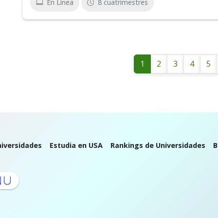
En Línea
8 cuatrimestres
1
2
3
4
5
iversidades
Estudia en USA
Rankings de Universidades
B