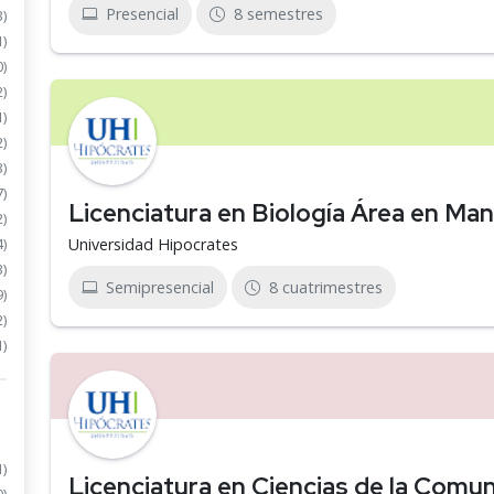
Presencial
8 semestres
3)
1)
0)
2)
1)
2)
3)
7)
Licenciatura en Biología Área en Ma
2)
Universidad Hipocrates
4)
3)
Semipresencial
8 cuatrimestres
9)
2)
1)
1)
Licenciatura en Ciencias de la Comu