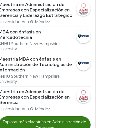
Maestría en Administración de
Empresas con Especialización en
Gerencia y Liderazgo Estratégico
Universidad Ana G. Méndez
MBA con énfasis en
Mercadotecnia
SNHU Southern New Hampshire
University
Maestría MBA con énfasis en
Administración de Tecnologías de
Información
SNHU Southern New Hampshire
University
Maestría en Administración de
Empresas con Especialización en
Gerencia
Universidad Ana G. Méndez
Explorar más Maestrías en Administración de
Empresas