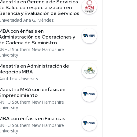
Maestría en Gerencia de Servicios
de Salud con especialización en
Gerencia y Evaluación de Servicios
Universidad Ana G. Méndez
MBA con énfasis en
Administración de Operaciones y
de Cadena de Suministro
SNHU Southern New Hampshire
University
Maestría en Administración de
Negocios MBA
Saint Leo University
Maestría MBA con énfasis en
Emprendimiento
SNHU Southern New Hampshire
University
MBA con énfasis en Finanzas
SNHU Southern New Hampshire
University