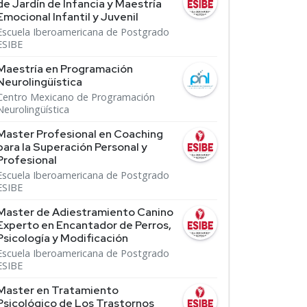
de Jardín de Infancia y Maestría
Emocional Infantil y Juvenil
Escuela Iberoamericana de Postgrado
ESIBE
Maestría en Programación
Neurolingüística
Centro Mexicano de Programación
Neurolingüística
Master Profesional en Coaching
para la Superación Personal y
Profesional
Escuela Iberoamericana de Postgrado
ESIBE
Master de Adiestramiento Canino
Experto en Encantador de Perros,
Psicología y Modificación
Escuela Iberoamericana de Postgrado
ESIBE
Master en Tratamiento
Psicológico de Los Trastornos