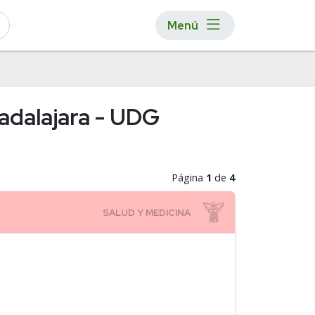
Menú
uadalajara - UDG
Página
1
de
4