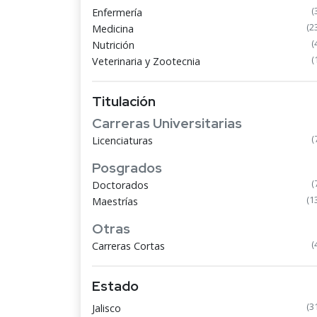
(
Enfermería
(2
Medicina
(
Nutrición
(
Veterinaria y Zootecnia
Titulación
Carreras Universitarias
(
Licenciaturas
Posgrados
(
Doctorados
(1
Maestrías
Otras
(
Carreras Cortas
Estado
(3
Jalisco