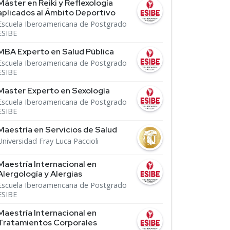
Máster en Reiki y Reflexología
aplicados al Ámbito Deportivo
Escuela Iberoamericana de Postgrado
ESIBE
MBA Experto en Salud Pública
Escuela Iberoamericana de Postgrado
ESIBE
Master Experto en Sexología
Escuela Iberoamericana de Postgrado
ESIBE
Maestría en Servicios de Salud
Universidad Fray Luca Paccioli
Maestría Internacional en
Alergología y Alergias
Escuela Iberoamericana de Postgrado
ESIBE
Maestría Internacional en
Tratamientos Corporales