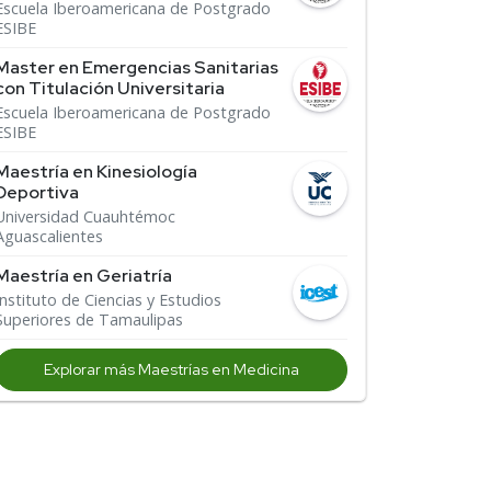
Escuela Iberoamericana de Postgrado
ESIBE
Master en Emergencias Sanitarias
con Titulación Universitaria
Escuela Iberoamericana de Postgrado
ESIBE
Maestría en Kinesiología
Deportiva
Universidad Cuauhtémoc
Aguascalientes
Maestría en Geriatría
Instituto de Ciencias y Estudios
Superiores de Tamaulipas
Explorar más Maestrías en Medicina