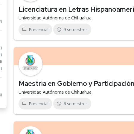
Licenciatura en Letras Hispanoamer
Universidad Autónoma de Chihuahua
7)
Presencial
9 semestres
1)
1)
4)
1)
Maestría en Gobierno y Participació
Universidad Autónoma de Chihuahua
5)
Presencial
6 semestres