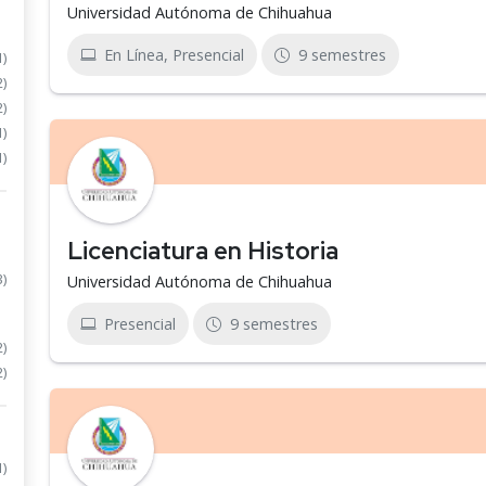
Universidad Autónoma de Chihuahua
En Línea, Presencial
9 semestres
1)
2)
2)
1)
1)
Licenciatura en Historia
3)
Universidad Autónoma de Chihuahua
Presencial
9 semestres
2)
2)
1)