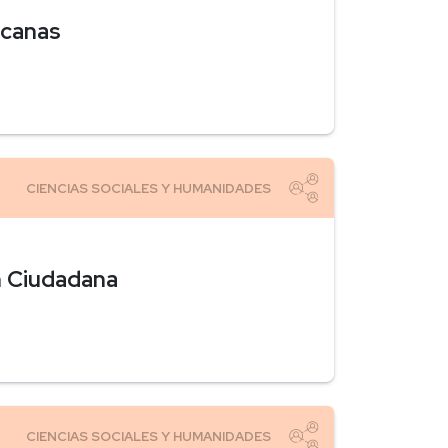
icanas
n Ciudadana