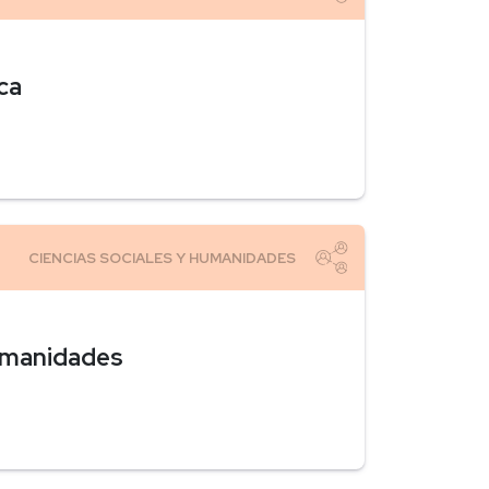
ca
umanidades