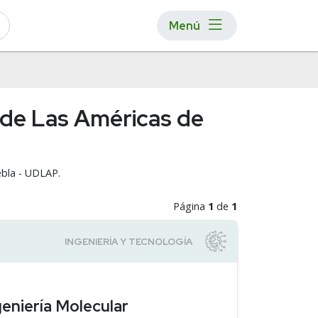
Menú
d de Las Américas de
ebla - UDLAP.
Página
1
de
1
eniería Molecular