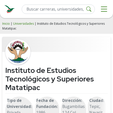
Inicio
|
Universidades
| Instituto de Estudios Tecnológicos y Superiores
Matatipac
Instituto de Estudios
Tecnológicos y Superiores
Matatipac
Tipo de
Fecha de
Dirección:
Ciudad:
T
Universidad:
Fundación:
Bugambilias
Tepic,
+5
Privada
1986
124 Col.
Nayarit
21