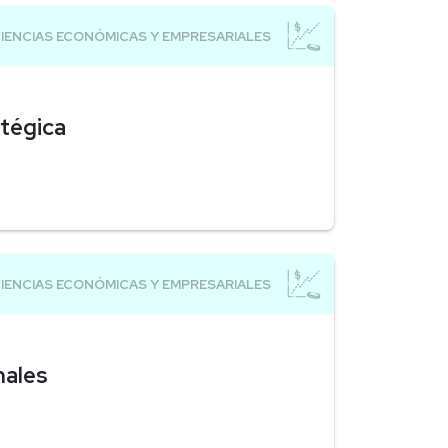
tégica
nales