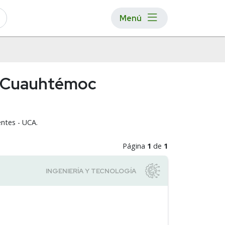
Menú
ad Cuauhtémoc
entes - UCA.
Página
1
de
1