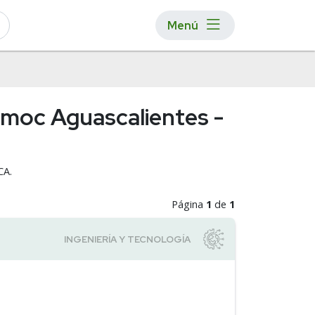
Menú
témoc Aguascalientes -
CA.
Página
1
de
1