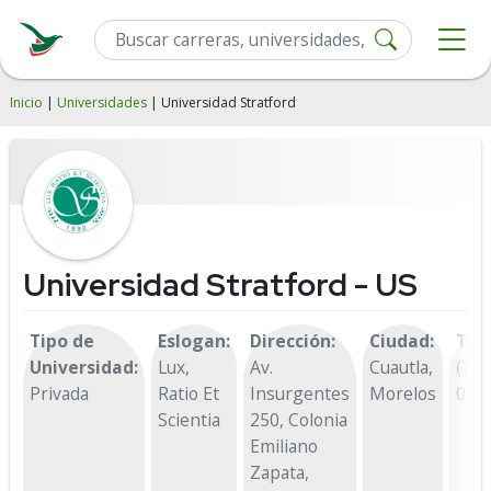
Inicio
|
Universidades
| Universidad Stratford
Universidad Stratford - US
Tipo de
Eslogan:
Dirección:
Ciudad:
Tel
Universidad:
Lux,
Av.
Cuautla,
(735
Privada
Ratio Et
Insurgentes
Morelos
020
Scientia
250, Colonia
Emiliano
Zapata,