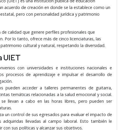
sco (UIET) es una institución pública de educación
o un acuerdo de creación en donde se la establece como un
estatal, pero con personalidad jurídica y patrimonio
 de calidad que genere perfiles profesionales que
. Por lo tanto, ofrece más de cinco licenciaturas, las
patrimonio cultural y natural, respetando la diversidad.
la UIET
onvenios con universidades e instituciones nacionales e
 los procesos de aprendizaje e impulsar el desarrollo de
igación.
os pueden acceder a talleres permanentes de guitarra,
intas temáticas relacionadas a la salud emocional y social.
s se llevan a cabo en las horas libres, pero pueden ser
aturas.
liza un control de sus egresados para evaluar el impacto de
 adquiridas llevadas al campo laboral. Esto también le
ir con sus políticas y alcanzar sus objetivos.