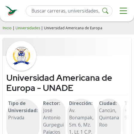
Inicio
|
Universidades
| Universidad Americana de Europa
Universidad Americana de
Europa - UNADE
Tipo de
Rector:
Dirección:
Ciudad:
Tel
Universidad:
José
Av.
Cancún,
+52
Privada
Antonio
Bonampak,
Quintana
980
Gurpegui
Sm. 6, Mz.
Roo
Palacios
1, Lt. 1 C.P.