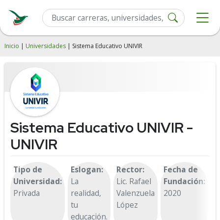
Inicio
|
Universidades
| Sistema Educativo UNIVIR
Sistema Educativo UNIVIR -
UNIVIR
Tipo de
Eslogan:
Rector:
Fecha de
D
Universidad:
La
Lic. Rafael
Fundación:
C
Privada
realidad,
Valenzuela
2020
T
tu
López
#
educación.
D