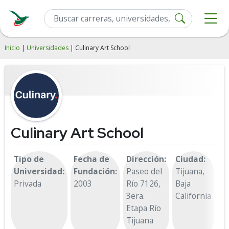
Inicio
|
Universidades
| Culinary Art School
Culinary Art School
Tipo de
Fecha de
Dirección:
Ciudad:
T
Universidad:
Fundación:
Paseo del
Tijuana,
(6
Privada
2003
Río 7126,
Baja
62
3era.
California
(6
Etapa Río
6
Tijuana