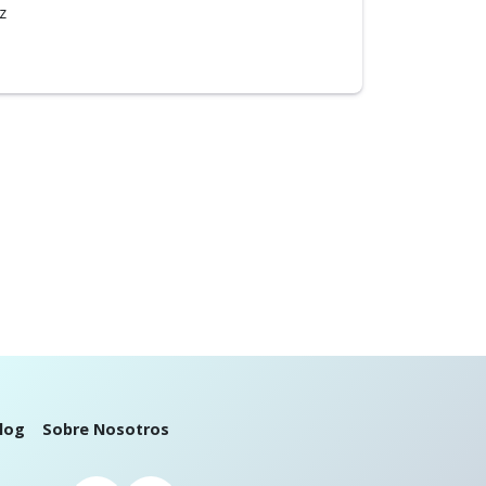
z
log
Sobre Nosotros