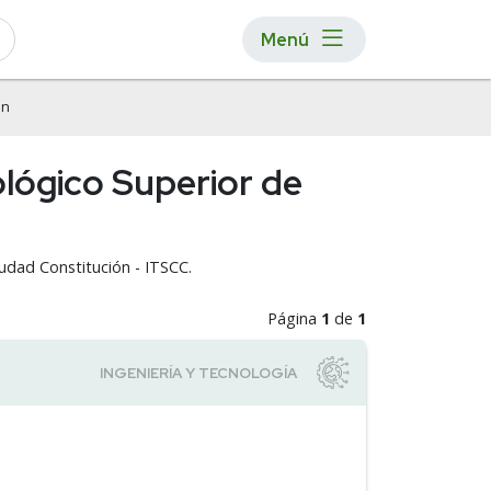
Menú
ón
nológico Superior de
iudad Constitución - ITSCC.
Página
1
de
1