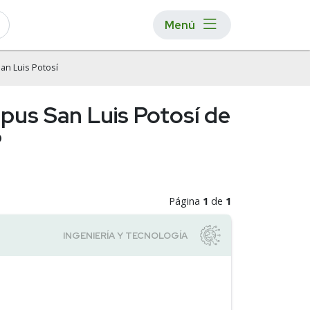
Menú
n Luis Potosí
mpus San Luis Potosí de
P
Página
1
de
1