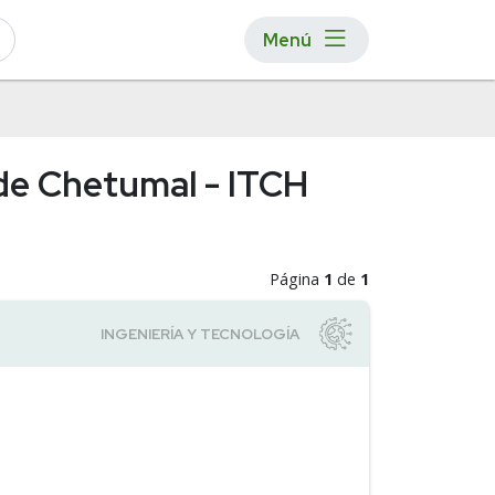
Menú
o de Chetumal - ITCH
Página
1
de
1