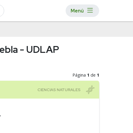
Menú
uebla - UDLAP
Página
1
de
1
r