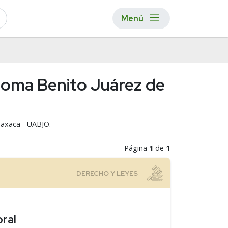
Menú
ónoma Benito Juárez de
Oaxaca - UABJO.
Página
1
de
1
oral