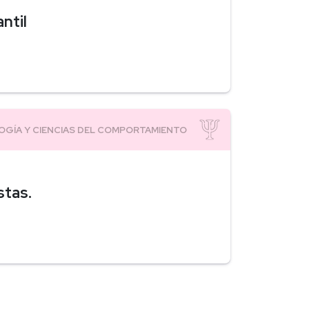
ntil
stas.