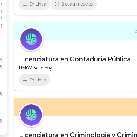
En Línea
8 cuatrimestres
1)
1)
1)
1)
Licenciatura en Contaduría Pública
2)
6)
UMOV Academy
En Línea
8)
8)
Licenciatura en Criminología y Crimin