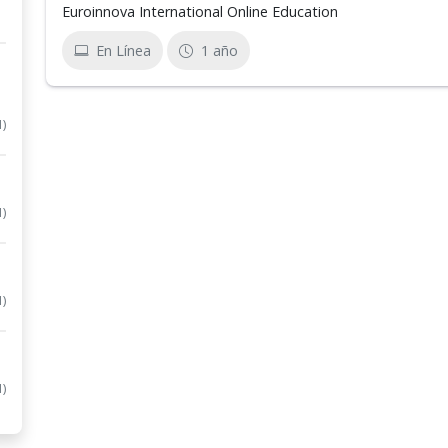
Euroinnova International Online Education
En Línea
1 año
1)
1)
1)
1)