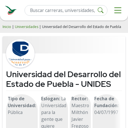
Inicio
|
Universidades
| Universidad del Desarrollo del Estado de Puebla
Universidad del Desarrollo del
Estado de Puebla - UNIDES
Tipo de
Eslogan:
La
Rector:
Fecha de
D
Universidad:
Universidad
Maestro
Fundación:
Av
Pública
para la
Milthón
04/07/1997
2
gente que
Javier
Co
quiere
Fregoso
Pa